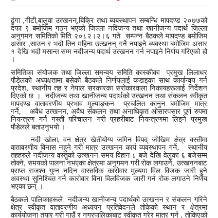
ढुंगा ,गीटी,बालुवा उत्खनन्,बिक्रि तथा ब्यबस्थापन सम्बन्धि मापदण्ड २०७७को
दफा ९ बमोजिम गठन भएको जिल्ला नदिजन्य तथा खानीजन्य पदार्थ जिल्ला
अनुगमन समितिको मिति २०८२।२।६ गते सम्पन्न बैठकले मापदण्ड बमोजिम
असार ,साउन र भदौ तिन महिना उत्खनन् गर्ने नपाइने ब्यबस्था बमोजिम असार
१ देखि भदौ मसान्त सम्म नदीजन्य पदार्थ उत्खनन गर्न नपाइने निर्णय गरिएको हो
।
समितिका संयोजक तथा जिल्ला समन्वय समिति कास्कीका प्रमुख लिलाधर
पौडेलको अध्यक्षतामा बसेको बैठकले निर्णयलाई कडाइका साथ कार्यान्वय गर्न
प्रदेश, स्थानीय तह र नेपाल सरकारका सरोकारवाला निकायहरूलाई निर्देशन
दिएको छ
।
नदीजन्य तथा खानीजन्य पदार्थको उत्खनन तथा संकलन स्वीकृत
मापदण्ड वातावरणीय प्रभाव मुल्याङ्कन प्रचलित कानुन बमोजिम मात्र
गर्ने
,
अवैध उत्खनन
अवैध संकलन तथा अनाधिकृत ओसारपसार पूर्ण रुपमा
,
नियन्त्रण गर्न गस्ती परिचालन गरी प्रहरीबाट नियन्त्रणमा लि
इने प्रमुख
पौडेलले बताउनुभयो
।
नदी खोला
वन क्षेत्र खेतीयोग्य जमिन विपद् जोखिम क्षेत्र वस्तीमा
,
वातावरणीय विनास नहुने गरी मात्र उत्खनन कार्य व्यवस्थापन गर्ने
,
स्थानीय
तहहरुले नदीजन्य वस्तुको उत्खनन समय विहान ८ बजे देखि वेलुका ६ बजेसम्म
तोक्ने
समयको पालना नभएका क्षेत्रमा अनुगमन गरी रोक लगाउने
,
उत्खननबाट
,
प्राप्‍त राजश्व गुम्न नदिन वास्तविक कारोवार मुल्यमा विल
विजक जारी हुने
अवस्था सुनिश्चित गर्न कारोवार विना विलविजक जारी गर्न रोक लगाउने
निर्णय
भएका छन्
।
बैठकले पा
लिका
हरूले
नदीजन्य खानीजन्य पदार्थको उत्खनन र संकलन गरिने
क्षेत्र स्वीकृत वातावरणीय अध्ययन प्रतिवेदनले तोकेको स्थान र क्षेत्रमा
कार्ययोजना तयार गरी गाउँ
र
नगरपालिकाबाट स्वीकृत गरेर मात्र
गर्न ,
तोकिएको