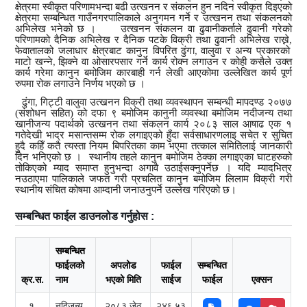
क्षेत्रमा स्वीकृत परिणामभन्दा बढी उत्खनन र संकलन हुन नदिन स्वीकृत दिइएको
क्षेत्रमा सम्बन्धित गाउँनगरपालिकाले अनुगमन गर्ने र उत्खनन तथा संकलनको
अभिलेख
भनेको छ
। उत्खनन संकलन वा ढुवानीकर्ताले ढुवानी गरेको
परिणामको दैनिक अभिलेख र दैनिक पटके विक्री तथा ढुवानी अभिलेख राख्ने
,
फेवातालको जलाधार क्षेत्रबाट कानुन विपरित ढुंगा
वालुवा र अन्य प्रकारको
,
माटो खन्ने
झिक्ने वा ओसारपसार गर्ने कार्य रोक्न लगाउन र कोही कसैले उक्त
,
कार्य गरेमा कानुन बमोजिम कारबाही गर्न लेखी आएकोमा उल्लेखित कार्य पूर्ण
रुपमा रोक लगाउने
निर्णय भएको छ ।
ढुंगा
गिट्टी वालुवा उत्खनन विक्री तथा व्यवस्थापन सम्बन्धी मापदण्ड
२०७७
,
(
संशोधन सहित
)
को
दफा ९ बमोजिम
कानुनी व्यवस्था बमोजिम नदीजन्य तथा
खानीजन्य पदार्थको उत्खनन तथा संकलन कार्य
२०८३
साल आषाढ एक १
गतेदेखी भाद्र मसान्तसम्म रोक लगाइएको हुँदा सर्वसाधारण
लाइ सचेत र सुचित
हुदै कहिँ कतै त्यस्ता नियम बिपरितका काम भएमा तत्काल समितिलाई जानकारी
दिन भनिएको छ
। स्थानीय तहले कानुन बमोजिम ठेक्का लगाइएका घाटहरुको
तोकिएको म्याद समाप्‍त हुनुभन्दा अगावै उठाईसक्नुपर्नेछ । यदि म्यादभित्र
नउठाएमा पालिकाले जफत गरी प्रचलित कानुन बमोजिम लिलाम विक्री गरी
स्थानीय संचित कोषमा आम्दानी जनाउनुपर्ने
उल्लेख गरिएको छ
।
सम्बन्धित फाईल डाउनलोड गर्नुहोस :
सम्बन्धित
फाईलको
अपलोड
फाईल
सम्बन्धित
क्र.स.
नाम
भएको मिति
साईज
फाईल
एक्सन
१.
नदिजन्य
२०८३ जेठ
२४६.५३