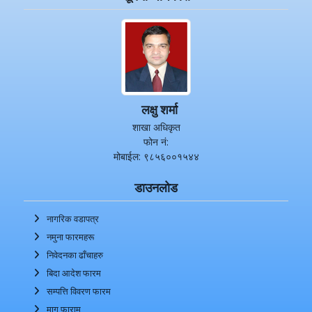
लक्षु शर्मा
शाखा अधिकृत
फोन नं:
मोबाईल: ९८५६००१५४४
डाउनलोड
नागरिक वडापत्र
नमुना फारमहरू
निवेदनका ढाँचाहरु
बिदा आदेश फारम
सम्पत्ति विवरण फारम
माग फाराम