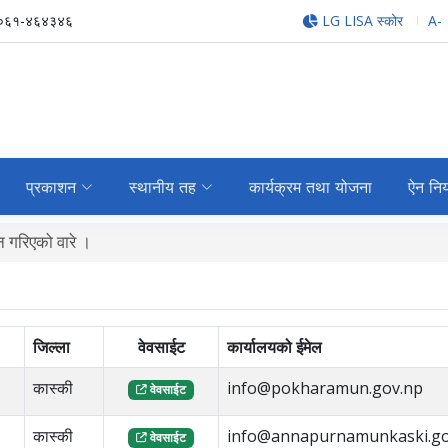
-०६१-४६४३४६
LG LISA स्कोर
A-
प्रकाशन
स्थानीय तह
कार्यक्रम तथा योजना
ऐन नि
 गरिएको वारे ।
जिल्ला
वेवसाईट
कार्यालयको ईमेल
कास्की
info@pokharamun.gov.np
वेवसाईट
कास्की
info@annapurnamunkaski.go
वेवसाईट