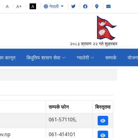
A
A+
A
नेपाली
२०८३ श्रावण २२ गते शुक्रबार
यम कानून
बिधुतिय शासन सेवा
ग्यालेरी
सम्पर्क
योजन
स्वतः प्रकाशन (Proactiv
सम्पर्क फोन
बिस्तृतमा
061-571105,
v.np
061-414101