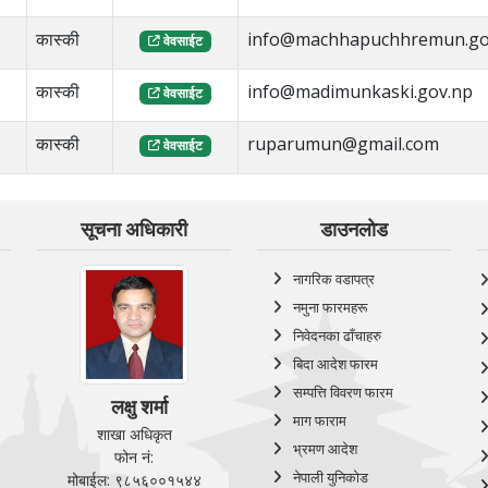
कास्की
info@machhapuchhremun.go
वेवसाईट
कास्की
info@madimunkaski.gov.np
वेवसाईट
कास्की
ruparumun@gmail.com
वेवसाईट
सूचना अधिकारी
डाउनलोड
नागरिक वडापत्र
नमुना फारमहरू
निवेदनका ढाँचाहरु
बिदा आदेश फारम
सम्पत्ति विवरण फारम
लक्षु शर्मा
माग फाराम
शाखा अधिकृत
भ्रमण आदेश
फोन नं:
नेपाली युनिकोड
मोबाईल: ९८५६००१५४४