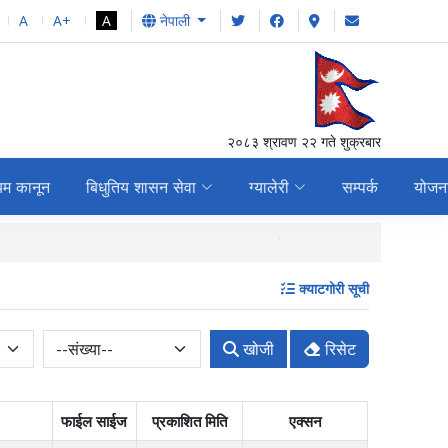
A
A+
A
नेपाली
२०८३ श्रावण २२ गते शुक्रबार
यम कानून
बिधुतिय शासन सेवा
ग्यालेरी
सम्पर्क
योजन
स्वतः प्रकाशन (Proactiv
क्याटगोरी सूची
खोजी
रिसेट
फाईल साईज
प्रकाशित मिति
एक्सन