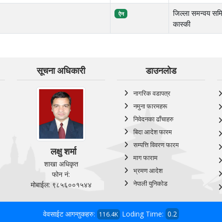
जिल्ला समन्वय सम
ऐन
कास्की
सूचना अधिकारी
डाउनलोड
नागरिक वडापत्र
नमुना फारमहरू
निवेदनका ढाँचाहरु
बिदा आदेश फारम
सम्पत्ति विवरण फारम
लक्षु शर्मा
माग फाराम
शाखा अधिकृत
भ्रमण आदेश
फोन नं:
नेपाली युनिकोड
मोबाईल: ९८५६००१५४४
वेवसाईट आगन्तुकहरु:
Loding Time:
0.2
116.4K