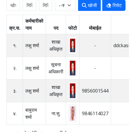
खोजी
रिसेट
कर्मचारीको
क्र.स.
नाम
पद
फोटो
मोबाईल
शाखा
१.
लक्षु शर्मा
-
ddckask
अधिकृत
सूचना
२.
लक्षु शर्मा
-
अधिकारी
शाखा
३.
लक्षु शर्मा
9856001544
अधिकृत
बाबुराम
४.
ना.सु.
9846114027
शर्मा