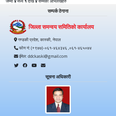
जम्मा
४
मध्ये
१
देखि
४
सम्मका अभिलेखहरु
सम्पर्क ठेगाना
जिल्ला समन्वय समितिको कार्यालय
गण्डकी प्रदेश, कास्की, नेपाल
फोन नं: (+९७७)-०६१-४६४३४६ ,०६१-४६५०७४
ईमेल: ddckaski@gmail.com
सूचना अधिकारी