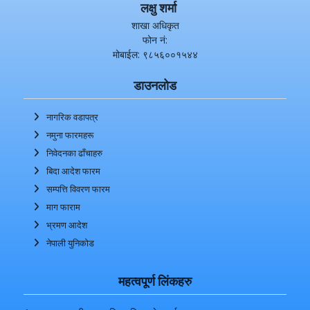
लक्षु शर्मा
शाखा अधिकृत
फोन नं:
मोबाईल: ९८५६००१५४४
डाउनलोड
नागरिक वडापत्र
नमुना फारमहरू
निवेदनका ढाँचाहरु
बिदा आदेश फारम
सम्पत्ति विवरण फारम
माग फाराम
भ्रमण आदेश
नेपाली युनिकोड
महत्वपूर्ण लिंकहरु